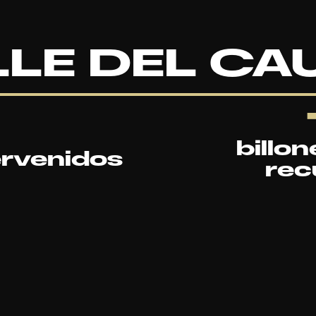
LLE DEL CA
billo
ervenidos
rec