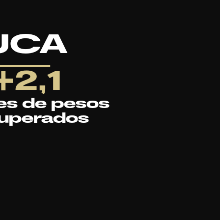
UCA
+2,1
nes de pesos
uperados