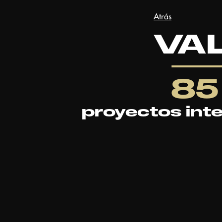
Atrás
VA
85
proyectos int