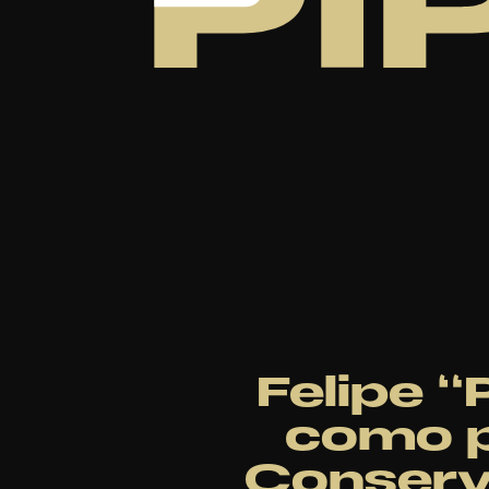
Felipe “
como p
Conserva