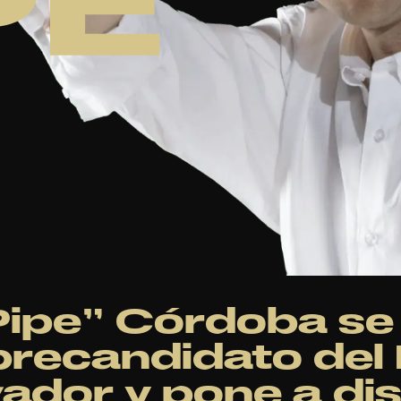
Pipe” Córdoba se
recandidato del 
dor y pone a dis