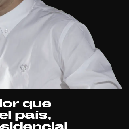
lor que
l país,
sidencial