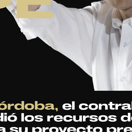
órdoba,
el contra
ió los recursos de
a su proyecto pre