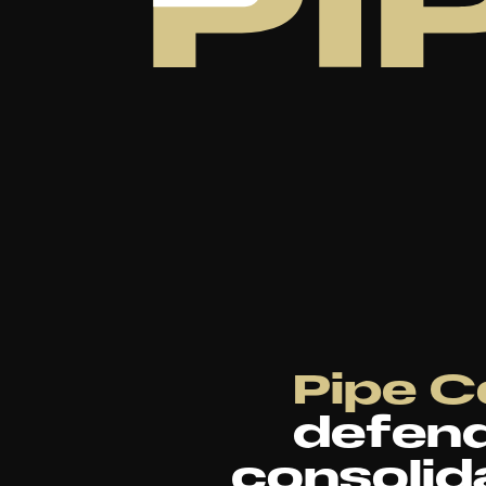
Pipe C
defend
consolid