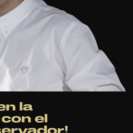
en la
 con el
servador!