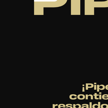
¡Pip
contie
respaldo