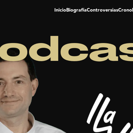
Inicio
Biografía
Controversias
Crono
odca