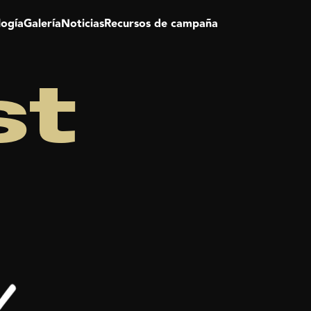
logía
Galería
Noticias
Recursos de campaña
st