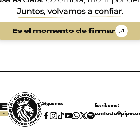
Juntos, volvamos a conﬁar.
Es el momento de ﬁrmar
Sígueme:
Escríbeme:
contacto@pipeco