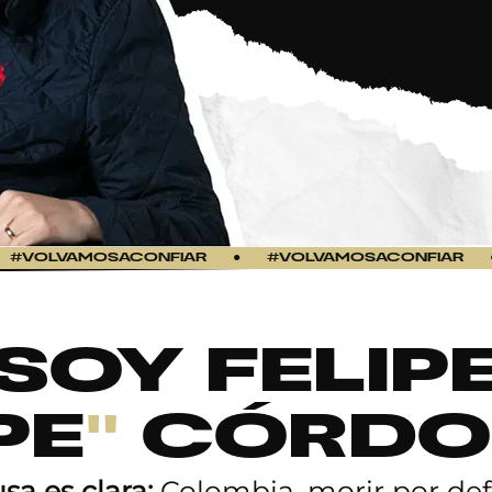
LVAMOSACONFIAR
●
#VOLVAMOSACONFIAR
●
#
SOY FELIP
PE
"
CÓRDO
sa es clara:
Colombia, morir por def