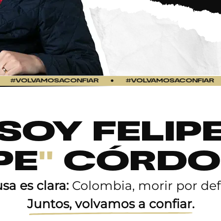
OLVAMOSACONFIAR
●
#VOLVAMOSACONFIAR
●
SOY FELIP
PE
"
CÓRDO
sa es clara:
Colombia, morir por def
Juntos, volvamos a conﬁar.