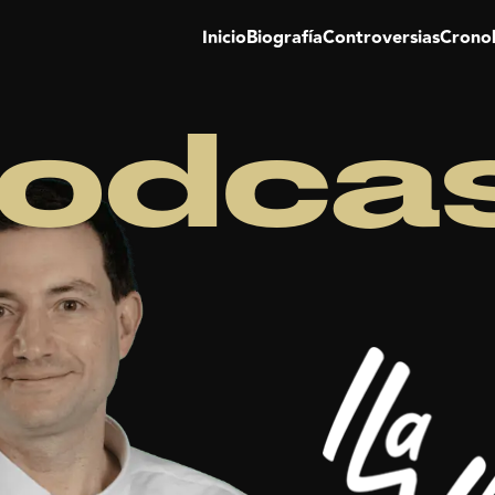
Inicio
Biografía
Controversias
Crono
odca