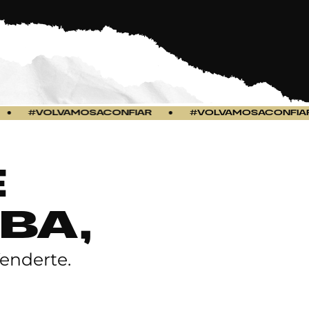
#VOLVAMOSACONFIAR
●
#VOLVAMOSACONFIAR
●
E
BA,
enderte.