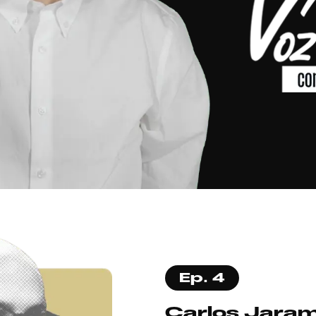
Ep. 4
Carlos Jarami