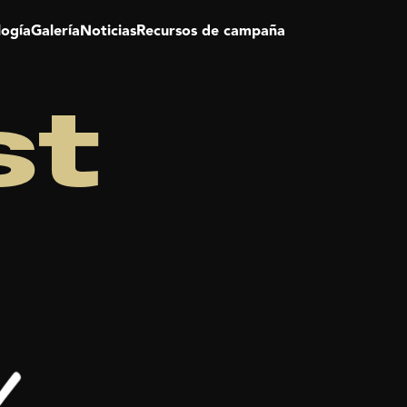
logía
Galería
Noticias
Recursos de campaña
st