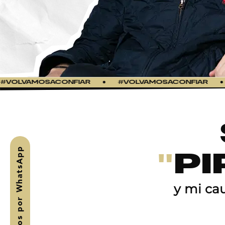
LVAMOSACONFIAR
●
#VOLVAMOSACONFIAR
●
#V
"
PI
, conversemos por WhatsApp
y mi cau