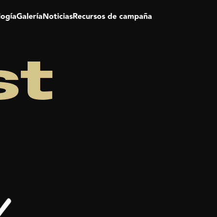
logía
Galería
Noticias
Recursos de campaña
st