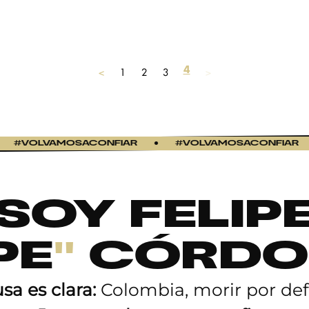
4
<
1
2
3
>
#VOLVAMOSACONFIAR
●
#VOLVAMOSACONFIAR
●
SOY FELIP
PE
"
CÓRDO
sa es clara:
Colombia, morir por def