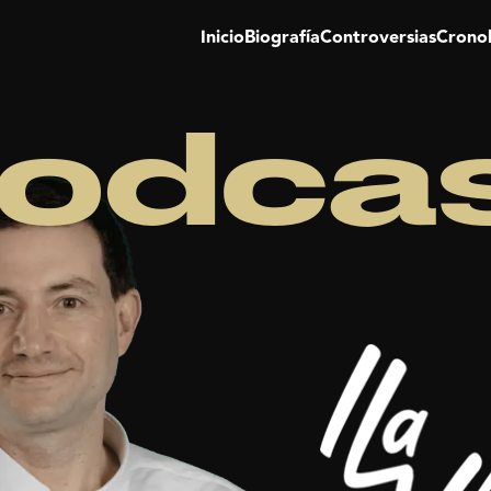
Inicio
Biografía
Controversias
Crono
odca