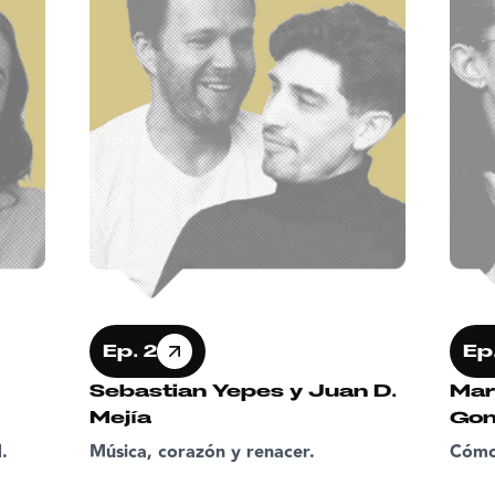
Ep. 2
Ep.
Sebastian Yepes y Juan D.
Mar
Mejía
Go
.
Música, corazón y renacer.
Cómo 