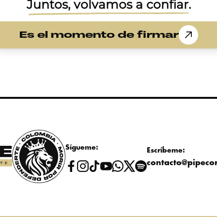
Juntos, volvamos a conﬁar.
Es el momento de ﬁrmar
Sígueme:
Escríbeme:
contacto@pipeco