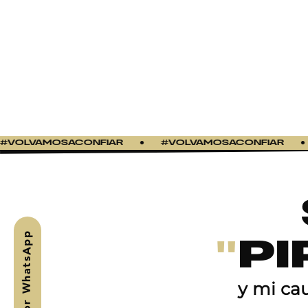
OLVAMOSACONFIAR
●
#VOLVAMOSACONFIAR
●
"
PI
y mi cau