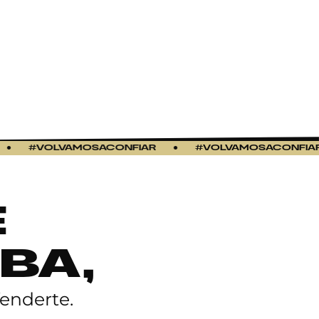
#VOLVAMOSACONFIAR
●
#VOLVAMOSACONFIAR
E
BA,
enderte.