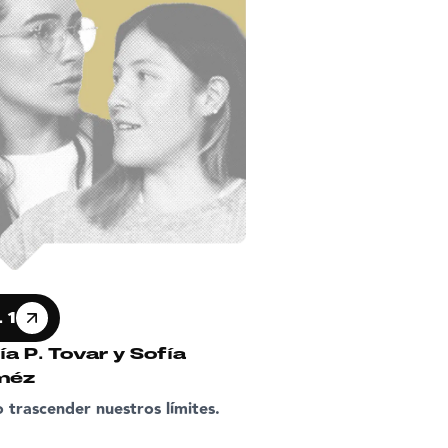
 1
ía P. Tovar y Sofía
méz
trascender nuestros límites.